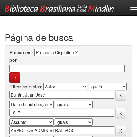
Skip
navigation
Página de busca
Buscar em:
por
Filtros correntes: