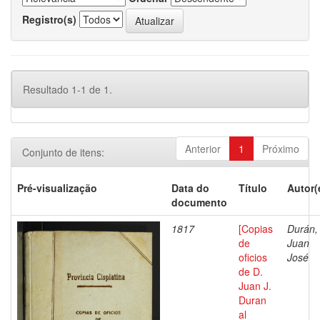
Registro(s)
Resultado 1-1 de 1.
Anterior
1
Próximo
Conjunto de itens:
Pré-visualização
Data do
Título
Autor(
documento
1817
[Copias
Durán,
de
Juan
oficios
José
de D.
Juan J.
Duran
al