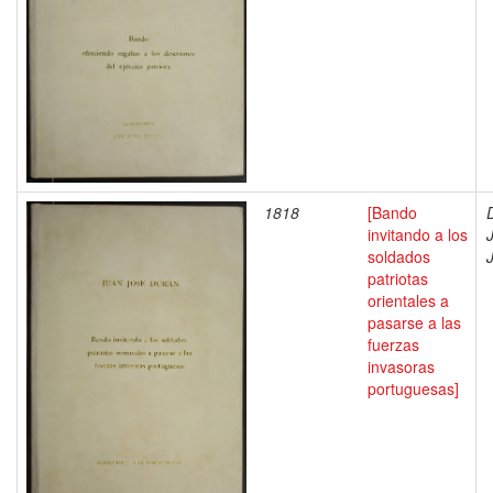
1818
[Bando
invitando a los
soldados
patriotas
orientales a
pasarse a las
fuerzas
invasoras
portuguesas]