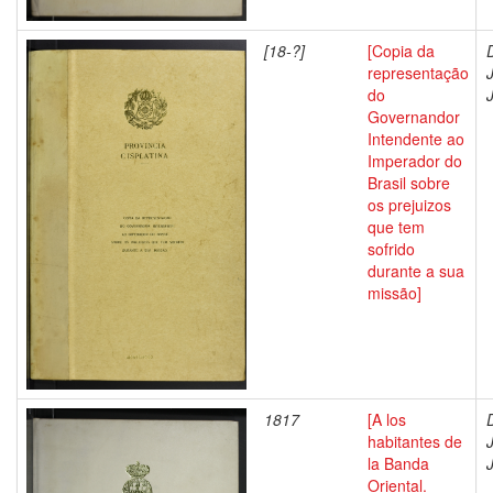
[18-?]
[Copia da
representação
do
Governandor
Intendente ao
Imperador do
Brasil sobre
os prejuizos
que tem
sofrido
durante a sua
missão]
1817
[A los
habitantes de
la Banda
Oriental.