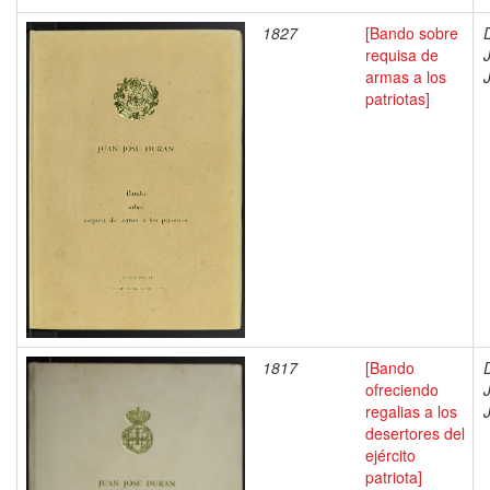
1827
[Bando sobre
requisa de
armas a los
patriotas]
1817
[Bando
ofreciendo
regalias a los
desertores del
ejército
patriota]