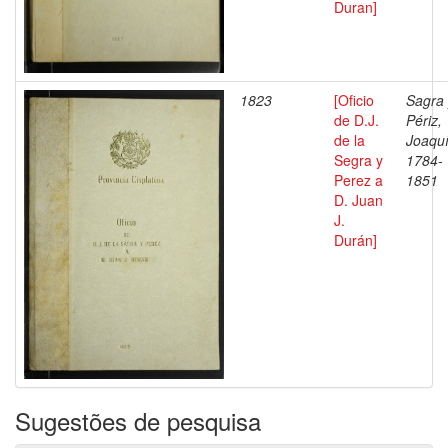
Duran]
1823
[Oficio
Sagra 
de D.J.
Périz,
de la
Joaqu
Segra y
1784-
Perez a
1851
D. Juan
J.
Durán]
Sugestões de pesquisa