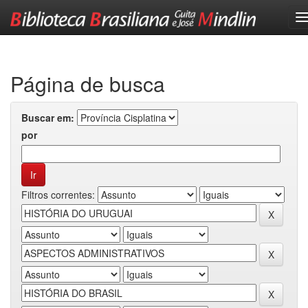
Skip
navigation
Página de busca
Buscar em:
por
Filtros correntes: