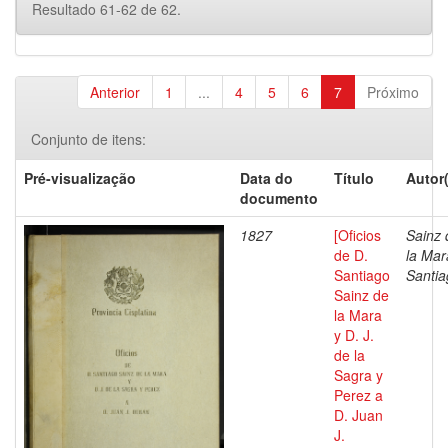
Resultado 61-62 de 62.
Anterior
1
...
4
5
6
7
Próximo
Conjunto de itens:
Pré-visualização
Data do
Título
Autor
documento
1827
[Oficios
Sainz 
de D.
la Mar
Santiago
Santia
Sainz de
la Mara
y D. J.
de la
Sagra y
Perez a
D. Juan
J.