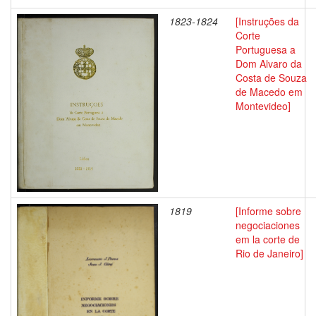
1823-1824
[Instruções da
Corte
Portuguesa a
Dom Alvaro da
Costa de Souza
de Macedo em
Montevideo]
1819
[Informe sobre
negociaciones
em la corte de
Rio de Janeiro]