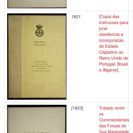
1821
[Copia das
instrucoes para
jurar
obediencia a
incorporacao
do Estado
Cisplatino ao
Reino Unido de
Portugal, Brasil
e Algarve]
[1823]
Tratado entre
os
Commandantes
das Forças de
Sua Magestade