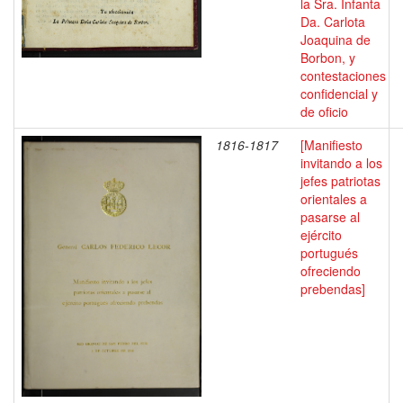
la Sra. Infanta
Da. Carlota
Joaquina de
Borbon, y
contestaciones
confidencial y
de oficio
1816-1817
[Manifiesto
invitando a los
jefes patriotas
orientales a
pasarse al
ejército
portugués
ofreciendo
prebendas]