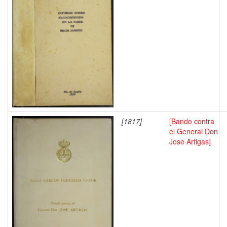
[1817]
[Bando contra
el General Don
Jose Artigas]