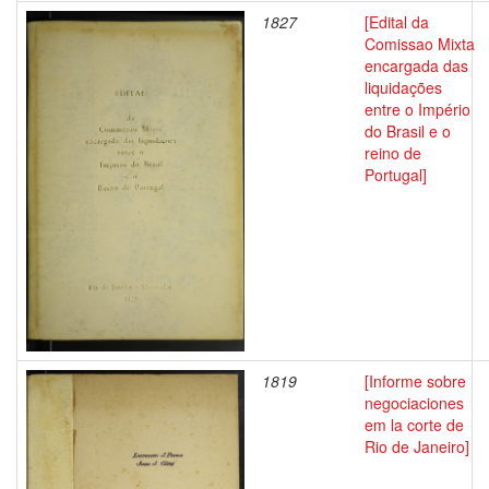
1827
[Edital da
Comissao Mixta
encargada das
liquidações
entre o Império
do Brasil e o
reino de
Portugal]
1819
[Informe sobre
negociaciones
em la corte de
Rio de Janeiro]