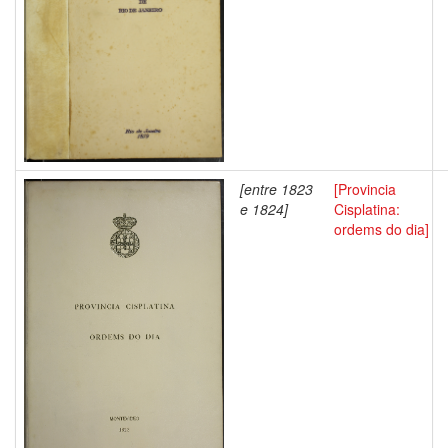
[entre 1823
[Provincia
e 1824]
Cisplatina:
ordems do dia]