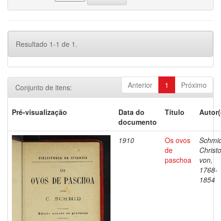
Resultado 1-1 de 1.
Anterior
1
Próximo
Conjunto de itens:
Pré-visualização
Data do
Título
Autor(
documento
1910
Os ovos
Schmid
de
Christ
paschoa
von,
1768-
1854