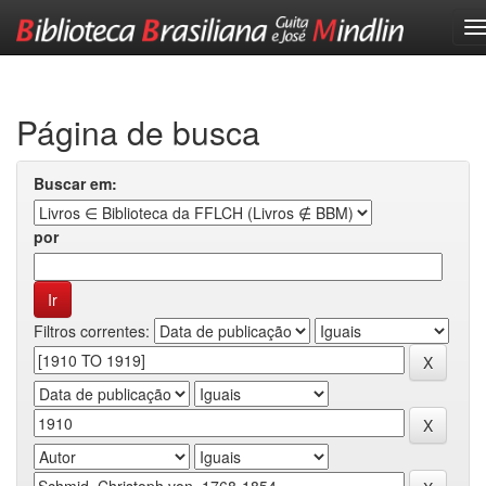
Skip
navigation
Página de busca
Buscar em:
por
Filtros correntes: