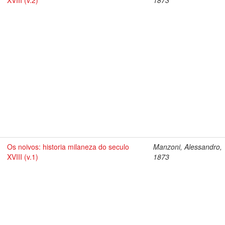
XVIII (v.2)
1873
Os noivos: historia milaneza do seculo
Manzoni, Alessandro,
XVIII (v.1)
1873