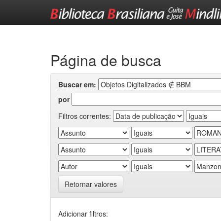
Skip
navigation
Página de busca
Buscar em:
por
Filtros correntes:
Retornar valores
Adicionar filtros: