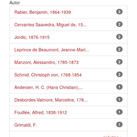
Autor
Rabier, Benjamin, 1864-1939
3
Cervantes Saavedra, Miguel de, 15...
2
Jordic, 1876-1915
2
Leprince de Beaumont, Jeanne-Mari...
2
Manzoni, Alessandro, 1785-1873
2
Schmid, Christoph von, 1768-1854
2
Andersen, H. C. (Hans Christian),...
1
Desbordes-Valmore, Marceline, 178...
1
Fouillée, Alfred, 1838-1912
1
Grimaldi, F.
1