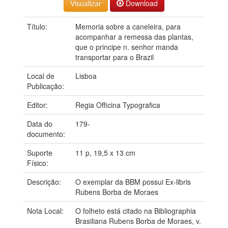
Download
Título:
Memoria sobre a caneleira, para
acompanhar a remessa das plantas,
que o principe n. senhor manda
transportar para o Brazil
Local de
Lisboa
Publicação:
Editor:
Regia Officina Typografica
Data do
179-
documento:
Suporte
11 p, 19,5 x 13 cm
Físico:
Descrição:
O exemplar da BBM possui Ex-libris
Rubens Borba de Moraes
Nota Local:
O folheto está citado na Bibliographia
Brasiliana Rubens Borba de Moraes, v.