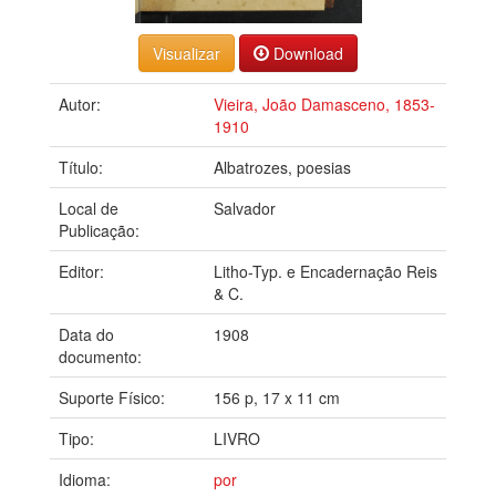
Download
Autor:
Vieira, João Damasceno, 1853-
1910
Título:
Albatrozes, poesias
Local de
Salvador
Publicação:
Editor:
Litho-Typ. e Encadernação Reis
& C.
Data do
1908
documento:
Suporte Físico:
156 p, 17 x 11 cm
Tipo:
LIVRO
Idioma:
por