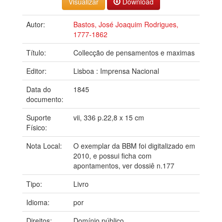
Download
Autor:
Bastos, José Joaquim Rodrigues,
1777-1862
Título:
Collecção de pensamentos e maximas
Editor:
Lisboa : Imprensa Nacional
Data do
1845
documento:
Suporte
vii, 336 p.22,8 x 15 cm
Físico:
Nota Local:
O exemplar da BBM foi digitalizado em
2010, e possui ficha com
apontamentos, ver dossiê n.177
Tipo:
Livro
Idioma:
por
Direitos:
Domínio público