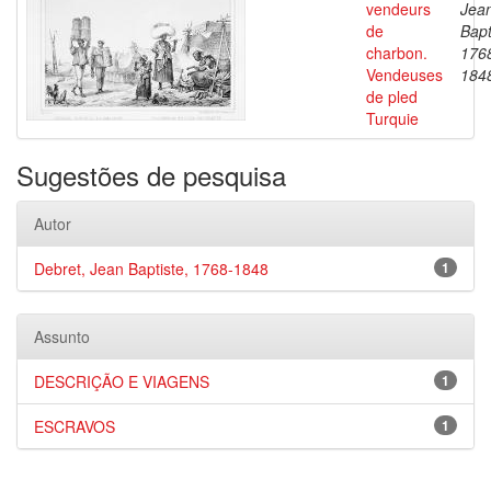
vendeurs
Jea
de
Bapt
charbon.
176
Vendeuses
184
de pled
Turquie
Sugestões de pesquisa
Autor
Debret, Jean Baptiste, 1768-1848
1
Assunto
DESCRIÇÃO E VIAGENS
1
ESCRAVOS
1