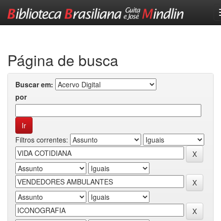
Skip
navigation
Página de busca
Buscar em:
por
Filtros correntes: