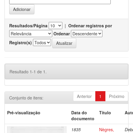
Resultados/Página
|
Ordenar registros por
Ordenar
Registro(s)
Resultado 1-1 de 1.
Anterior
1
Próximo
Conjunto de itens:
Pré-visualização
Data do
Título
Aut
documento
1835
Nègres,
Debr