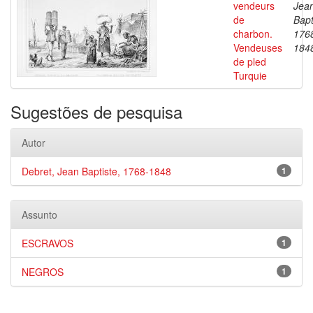
vendeurs
Jea
de
Bapt
charbon.
176
Vendeuses
184
de pled
Turquie
Sugestões de pesquisa
Autor
Debret, Jean Baptiste, 1768-1848
1
Assunto
ESCRAVOS
1
NEGROS
1