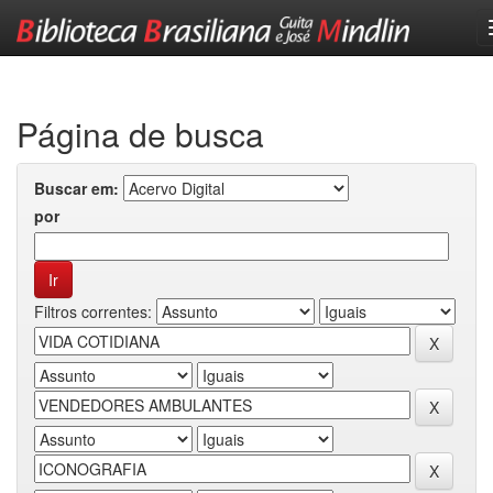
Skip
navigation
Página de busca
Buscar em:
por
Filtros correntes: