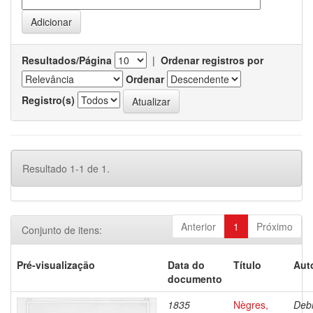
Resultados/Página
|
Ordenar registros por
Ordenar
Registro(s)
Resultado 1-1 de 1.
Anterior
1
Próximo
Conjunto de itens:
Pré-visualização
Data do
Título
Aut
documento
1835
Nègres,
Debr