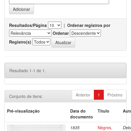
Resultados/Página
|
Ordenar registros por
Ordenar
Registro(s)
Resultado 1-1 de 1.
Anterior
1
Próximo
Conjunto de itens:
Pré-visualização
Data do
Título
Aut
documento
1835
Nègres,
Debr