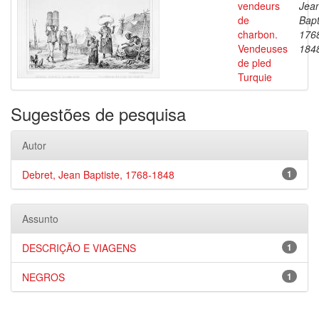
vendeurs
Jea
de
Bapt
charbon.
176
Vendeuses
184
de pled
Turquie
Sugestões de pesquisa
Autor
Debret, Jean Baptiste, 1768-1848
1
Assunto
DESCRIÇÃO E VIAGENS
1
NEGROS
1