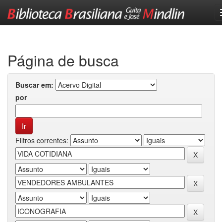
Skip
navigation
Página de busca
Buscar em:
por
Filtros correntes: