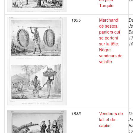
Turquie
1835
Marchand
De
de sestes,
J
paniers qui
Ba
se portent
17
sur la tête.
1
Nègre
vendeurs de
volaille
1835
Vendeurs de
De
lait et de
J
capim
Ba
17