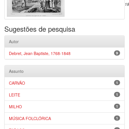
1
Sugestões de pesquisa
Autor
Debret, Jean Baptiste, 1768-1848
9
Assunto
CARVÃO
1
LEITE
1
MILHO
1
MÚSICA FOLCLÓRICA
1