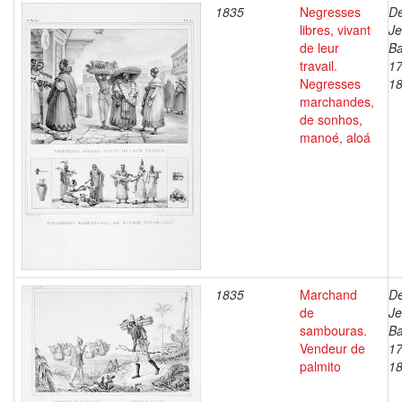
1835
Negresses
De
libres, vivant
J
de leur
Ba
travail.
17
Negresses
1
marchandes,
de sonhos,
manoé, aloá
1835
Marchand
De
de
J
sambouras.
Ba
Vendeur de
17
palmito
1