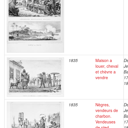
1835
Maison a
De
louer, cheval
J
et chèvre a
Ba
vendre
17
1
1835
Nègres,
De
vendeurs de
J
charbon.
Ba
Vendeuses
17
de pled
1