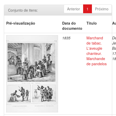
Anterior
1
Próximo
Conjunto de itens:
Pré-visualização
Data do
Título
Au
documento
1835
Marchand
De
de tabac.
J
L'aveugle
Ba
chanteur.
17
Marchande
1
de pandelos