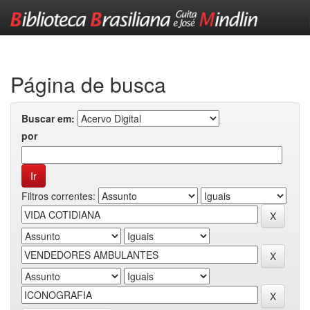
Skip
navigation
Página de busca
Buscar em:
por
Filtros correntes: