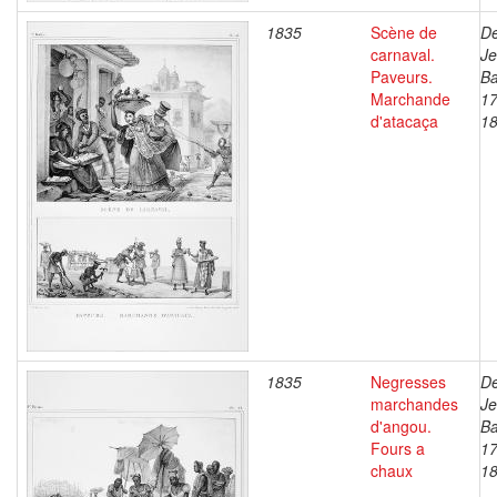
1835
Scène de
De
carnaval.
J
Paveurs.
Ba
Marchande
17
d'atacaça
1
1835
Negresses
De
marchandes
J
d'angou.
Ba
Fours a
17
chaux
1