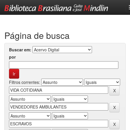
Skip
navigation
Página de busca
Buscar em:
por
Filtros correntes: