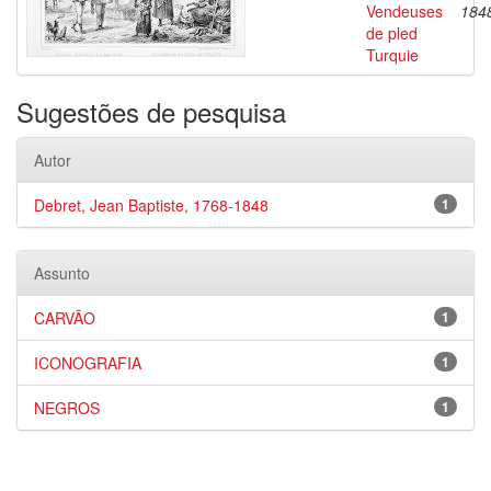
Vendeuses
184
de pled
Turquie
Sugestões de pesquisa
Autor
Debret, Jean Baptiste, 1768-1848
1
Assunto
CARVÃO
1
ICONOGRAFIA
1
NEGROS
1