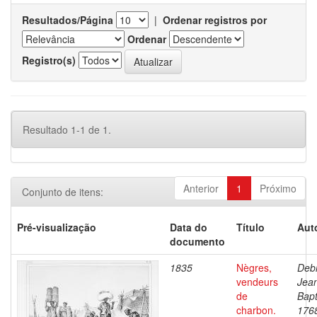
Resultados/Página
|
Ordenar registros por
Ordenar
Registro(s)
Resultado 1-1 de 1.
Anterior
1
Próximo
Conjunto de itens:
Pré-visualização
Data do
Título
Aut
documento
1835
Nègres,
Debr
vendeurs
Jea
de
Bapt
charbon.
176