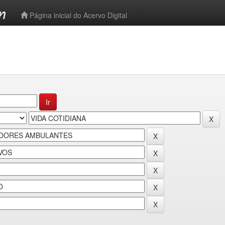
-->
Página inicial do Acervo Digital