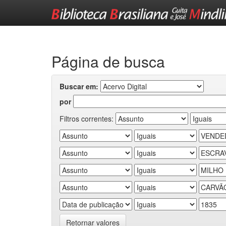
Skip
navigation
Página de busca
Buscar em:
por
Filtros correntes:
Retornar valores