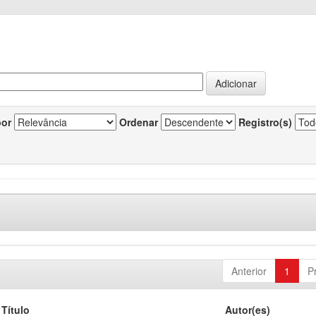
por
Ordenar
Registro(s)
Anterior
1
P
Título
Autor(es)