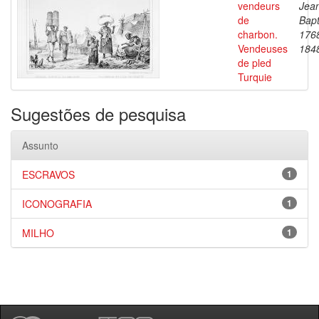
vendeurs
Jea
de
Bapt
charbon.
176
Vendeuses
184
de pled
Turquie
Sugestões de pesquisa
Assunto
ESCRAVOS
1
ICONOGRAFIA
1
MILHO
1