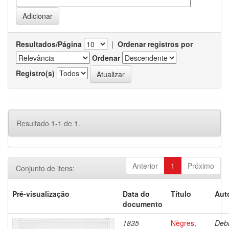
Resultados/Página
|
Ordenar registros por
Ordenar
Registro(s)
Resultado 1-1 de 1.
Anterior
1
Próximo
Conjunto de itens:
Pré-visualização
Data do
Título
Aut
documento
1835
Nègres,
Debr