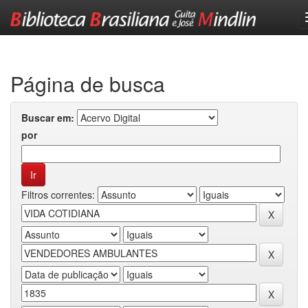
Skip
navigation
Página de busca
Buscar em:
por
Filtros correntes: