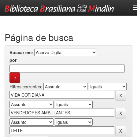
Skip
navigation
Página de busca
Buscar em:
por
Filtros correntes: