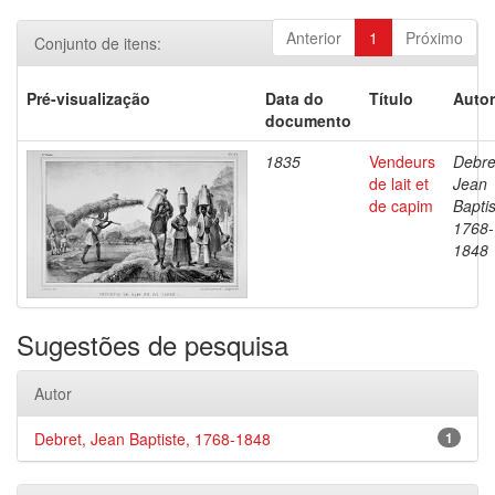
Anterior
1
Próximo
Conjunto de itens:
Pré-visualização
Data do
Título
Autor
documento
1835
Vendeurs
Debre
de lait et
Jean
de capim
Baptis
1768-
1848
Sugestões de pesquisa
Autor
Debret, Jean Baptiste, 1768-1848
1