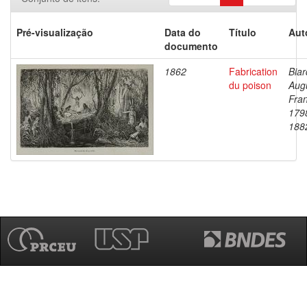
Pré-visualização
Data do
Título
Aut
documento
1862
Fabrication
Biar
du poison
Aug
Fran
179
188