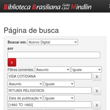
Skip
navigation
Página de busca
Buscar em:
por
Filtros correntes: