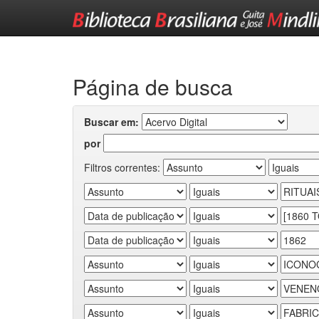
Skip
navigation
Página de busca
Buscar em:
por
Filtros correntes: