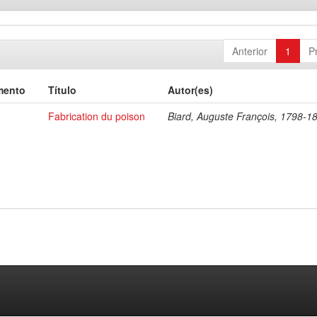
Anterior
1
P
mento
Título
Autor(es)
Fabrication du poison
Biard, Auguste François, 1798-1