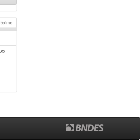
róximo
882