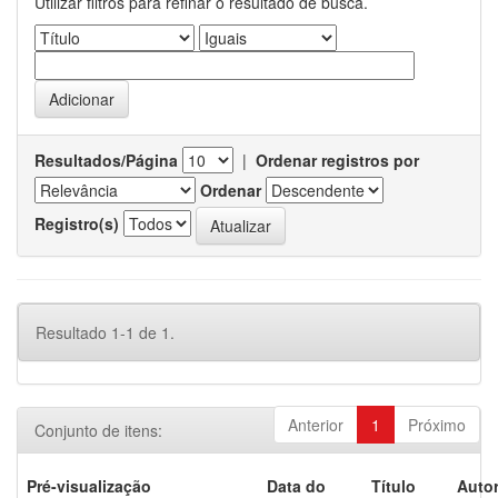
Utilizar filtros para refinar o resultado de busca.
Resultados/Página
|
Ordenar registros por
Ordenar
Registro(s)
Resultado 1-1 de 1.
Anterior
1
Próximo
Conjunto de itens:
Pré-visualização
Data do
Título
Autor