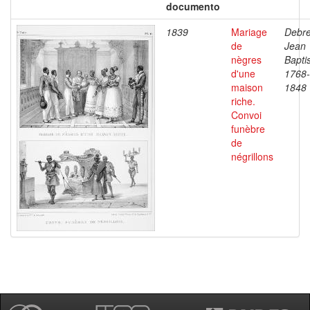
documento
1839
Mariage
Debre
de
Jean
nègres
Baptis
d'une
1768-
maison
1848
riche.
Convoi
funèbre
de
négrillons