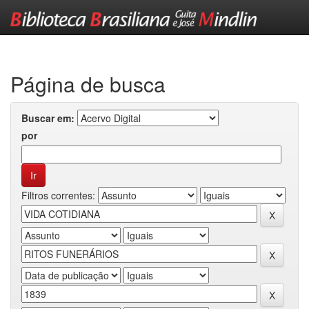
Skip
navigation
Página de busca
Buscar em:
por
Filtros correntes: