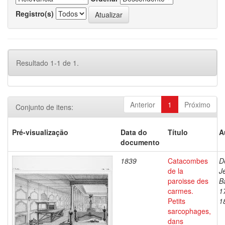
Registro(s)
Resultado 1-1 de 1.
Anterior
1
Próximo
Conjunto de itens:
Pré-visualização
Data do
Título
A
documento
1839
Catacombes
D
de la
J
paroisse des
B
carmes.
1
Petits
1
sarcophages,
dans