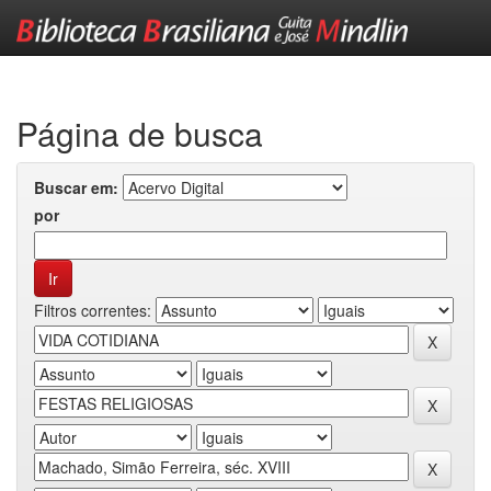
Skip
navigation
Página de busca
Buscar em:
por
Filtros correntes: