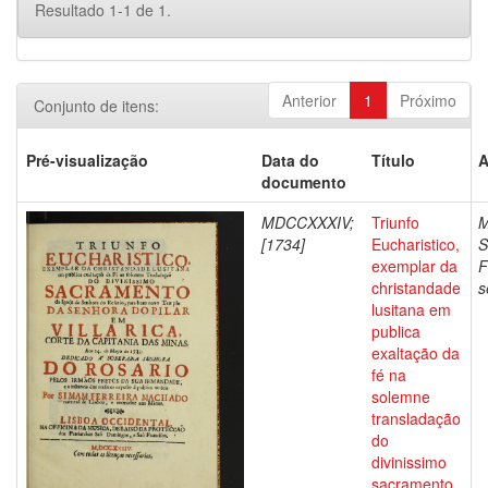
Resultado 1-1 de 1.
Anterior
1
Próximo
Conjunto de itens:
Pré-visualização
Data do
Título
A
documento
MDCCXXXIV;
Triunfo
M
[1734]
Eucharistico,
S
exemplar da
F
christandade
s
lusitana em
publica
exaltação da
fé na
solemne
transladação
do
divinissimo
sacramento