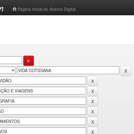
-->
Página inicial do Acervo Digital