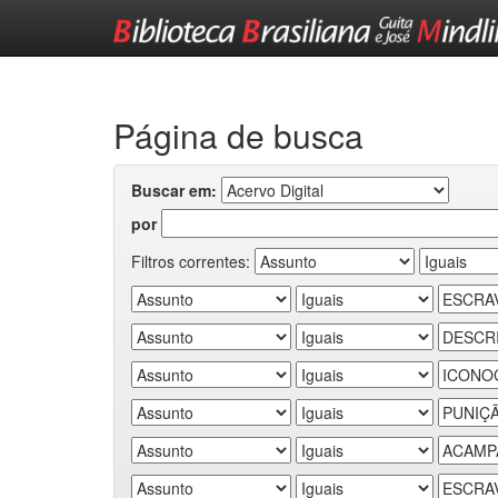
Skip
navigation
Página de busca
Buscar em:
por
Filtros correntes: