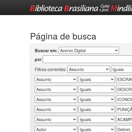
Skip
navigation
Página de busca
Buscar em:
por
Filtros correntes: