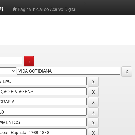
-->
Página inicial do Acervo Digital