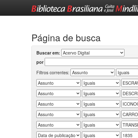
Skip
navigation
Página de busca
Buscar em:
por
Filtros correntes: