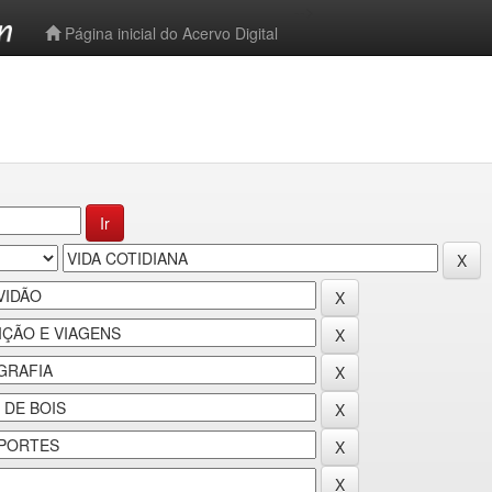
-->
Página inicial do Acervo Digital