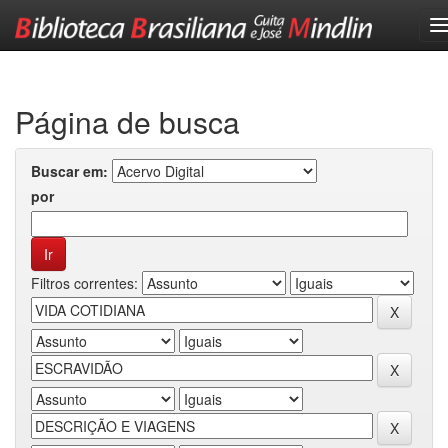
Skip
navigation
Página de busca
Buscar em:
por
Filtros correntes: