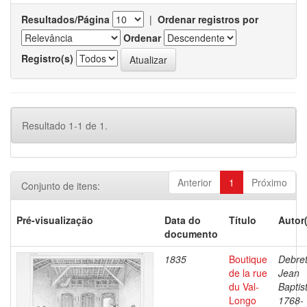
Resultados/Página
|
Ordenar registros por
Ordenar
Registro(s)
Resultado 1-1 de 1.
Anterior
1
Próximo
Conjunto de itens:
Pré-visualização
Data do
Título
Autor
documento
1835
Boutique
Debret
de la rue
Jean
du Val-
Baptis
Longo
1768-