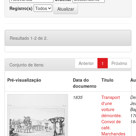
Registro(s)
Resultado 1-2 de 2.
Anterior
1
Próximo
Conjunto de itens:
Pré-visualização
Data do
Título
Au
documento
1835
Transport
De
d'une
Je
voiture
Bap
démontée.
17
Convoi de
18
café.
Marchandes