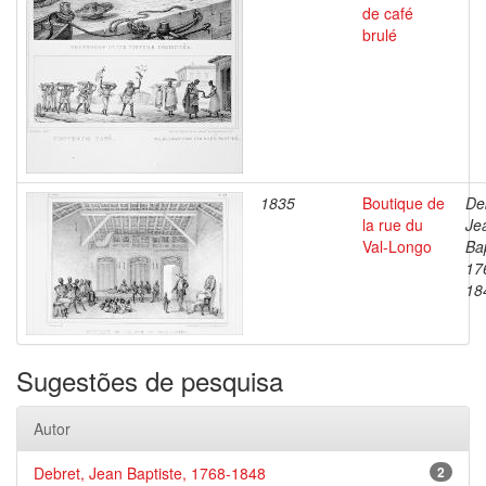
de café
brulé
1835
Boutique de
De
la rue du
Je
Val-Longo
Bap
17
18
Sugestões de pesquisa
Autor
Debret, Jean Baptiste, 1768-1848
2