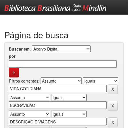
Skip
navigation
Página de busca
Buscar em:
por
Filtros correntes: