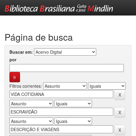
Skip
navigation
Página de busca
Buscar em:
por
Filtros correntes: