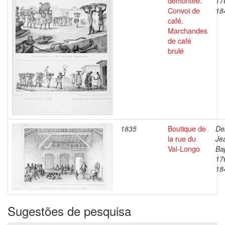
démontée.
17
Convoi de
18
café.
Marchandes
de café
brulé
1835
Boutique de
De
la rue du
Je
Val-Longo
Bap
17
18
Sugestões de pesquisa