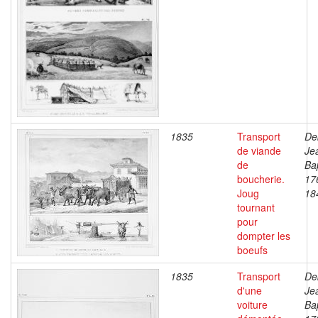
1835
Transport
De
de viande
Je
de
Bap
boucherie.
17
Joug
18
tournant
pour
dompter les
boeufs
1835
Transport
De
d'une
Je
voiture
Bap