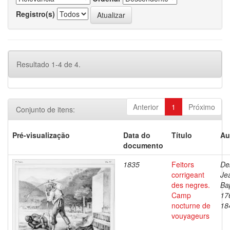
Registro(s)
Resultado 1-4 de 4.
Anterior
1
Próximo
Conjunto de itens:
Pré-visualização
Data do
Título
Au
documento
1835
Feitors
De
corrigeant
Je
des negres.
Bap
Camp
17
nocturne de
18
vouyageurs