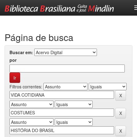
Skip
navigation
Página de busca
Buscar em:
por
Filtros correntes: