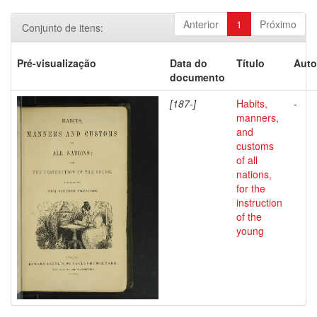
Anterior
1
Próximo
Conjunto de itens:
Pré-visualização
Data do
Título
Auto
documento
[187-]
Habits,
-
manners,
and
customs
of all
nations,
for the
instruction
of the
young