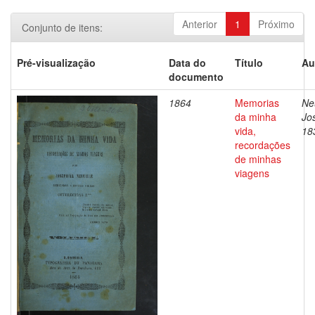
Anterior
1
Próximo
Conjunto de itens:
Pré-visualização
Data do
Título
Au
documento
1864
Memorias
Neu
da minha
Jos
vida,
18
recordações
de minhas
viagens