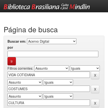
Skip
navigation
Página de busca
Buscar em:
por
Filtros correntes: