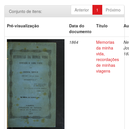
Anterior
1
Próximo
Conjunto de itens:
Pré-visualização
Data do
Título
Au
documento
1864
Memorias
Neu
da minha
Jos
vida,
18
recordações
de minhas
viagens