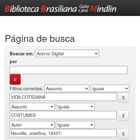
Skip
navigation
Página de busca
Buscar em:
por
Filtros correntes: