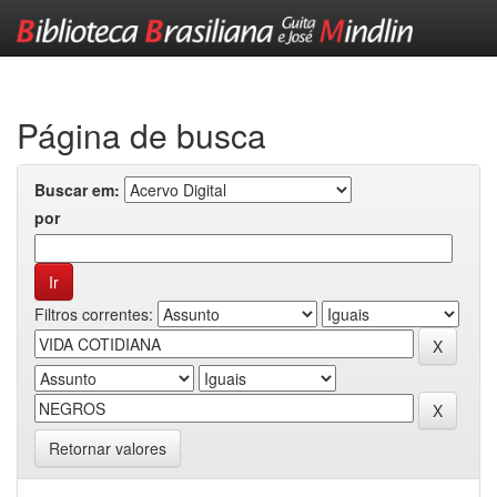
Skip
navigation
Página de busca
Buscar em:
por
Filtros correntes:
Retornar valores