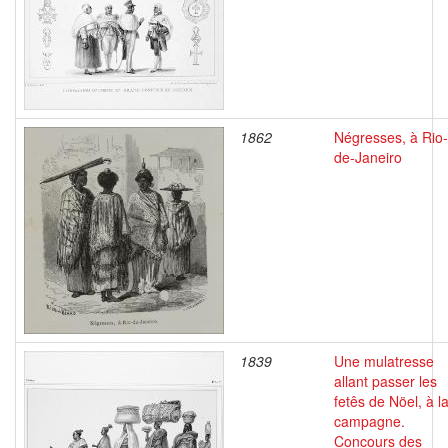
1862
Négresses, à Rio-
de-Janeiro
1839
Une mulatresse
allant passer les
fetês de Nöel, à l
campagne.
Concours des