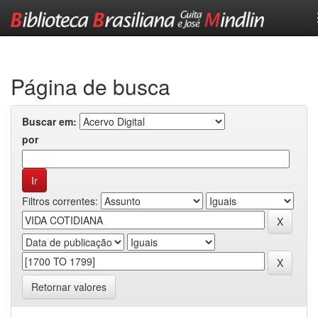
Skip
navigation
Página de busca
Buscar em:
por
Filtros correntes:
Retornar valores