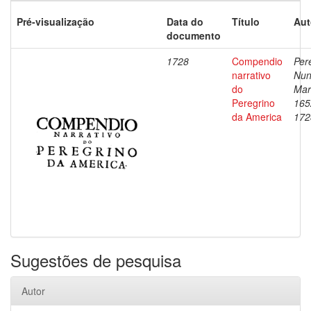
Pré-visualização
Data do
Título
Aut
documento
1728
Compendio
Pere
narrativo
Nu
do
Mar
Peregrino
165
da America
172
Sugestões de pesquisa
Autor