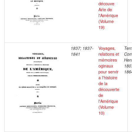
découve
Arte de
l'Amérique
(Volume
19)
1837; 1837-
Voyages,
Ter
1841
relations et
Com
mémoires
Henr
oginaux
180
pour servir
186
a l'histoire
de la
découverte
de
l'Amérique
(Volume
10)