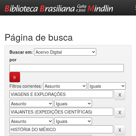
Skip
navigation
Página de busca
Buscar em:
por
Filtros correntes: