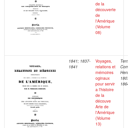
de la
découverte
de
l'Amérique
(Volume
08)
1841; 1837-
Voyages,
Ter
1841
relations et
Com
mémoires
Henr
oginaux
180
pour servir
186
a l'histoire
de la
découve
Arte de
l'Amérique
(Volume
13)