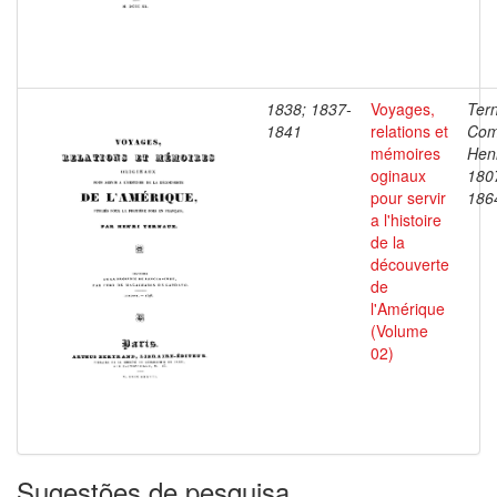
1838; 1837-
Voyages,
Ter
1841
relations et
Com
mémoires
Henr
oginaux
180
pour servir
186
a l'histoire
de la
découverte
de
l'Amérique
(Volume
02)
Sugestões de pesquisa