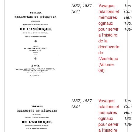
1837; 1837-
Voyages,
Ter
1841
relations et
Com
mémoires
Henr
oginaux
180
pour servir
186
a l'histoire
de la
découverte
de
l'Amérique
(Volume
09)
1837; 1837-
Voyages,
Ter
1841
relations et
Com
mémoires
Henr
oginaux
180
pour servir
186
a l'histoire