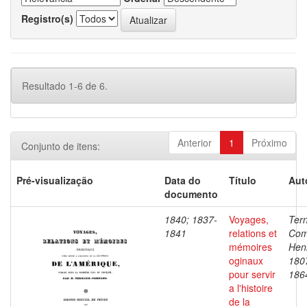
Registro(s)
Resultado 1-6 de 6.
Anterior
1
Próximo
Conjunto de itens:
Pré-visualização
Data do
Título
Aut
documento
1840; 1837-
Voyages,
Ter
1841
relations et
Com
mémoires
Henr
oginaux
180
pour servir
186
a l'histoire
de la