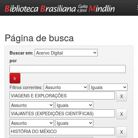
Skip
navigation
Página de busca
Buscar em:
por
Filtros correntes: