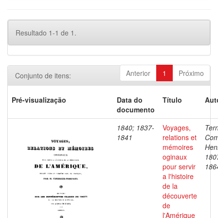
Resultado 1-1 de 1.
Anterior
1
Próximo
Conjunto de itens:
Pré-visualização
Data do
Título
Aut
documento
1840; 1837-
Voyages,
Ter
1841
relations et
Com
mémoires
Henr
oginaux
180
pour servir
186
a l'histoire
de la
découverte
de
l'Amérique