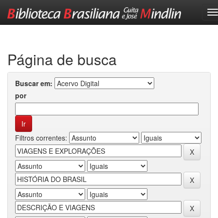
Skip
navigation
Página de busca
Buscar em:
por
Filtros correntes: