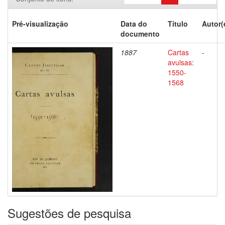
Pré-visualização
Data do
Título
Autor(
documento
1887
Cartas
-
avulsas:
1550-
1568
Sugestões de pesquisa