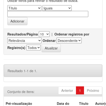
Utilizar filtros para refinar o resultado de busca.
Resultados/Página
|
Ordenar registros por
Ordenar
Registro(s)
Resultado 1-1 de 1.
Anterior
1
Próximo
Conjunto de itens:
Pré-visualização
Data do
Título
Autor(