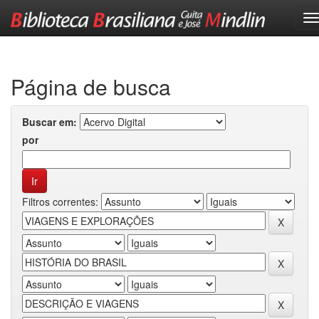
Skip
navigation
Página de busca
Buscar em:
por
Filtros correntes: