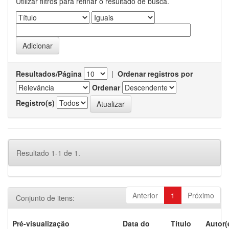
Utilizar filtros para refinar o resultado de busca.
Resultados/Página
|
Ordenar registros por
Ordenar
Registro(s)
Resultado 1-1 de 1.
Anterior
1
Próximo
Conjunto de itens:
Pré-visualização
Data do
Título
Autor(