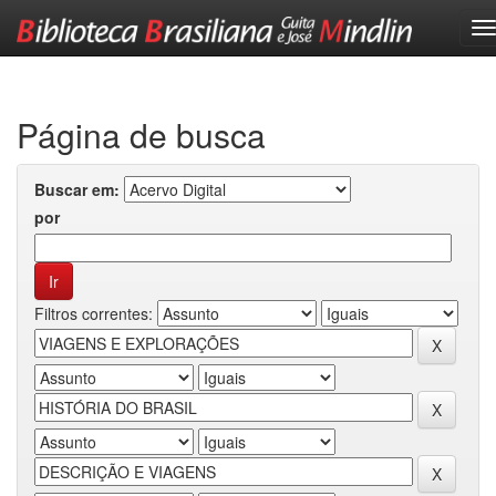
Skip
navigation
Página de busca
Buscar em:
por
Filtros correntes: