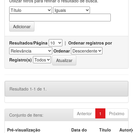
Utilizar filtros para refinar o resultado de busca.
Resultados/Página
|
Ordenar registros por
Ordenar
Registro(s)
Resultado 1-1 de 1.
Anterior
1
Próximo
Conjunto de itens:
Pré-visualização
Data do
Título
Autor(