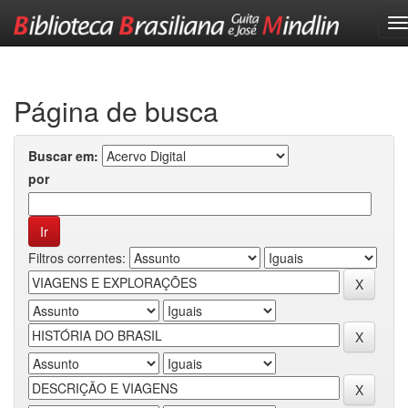
Skip
navigation
Página de busca
Buscar em:
por
Filtros correntes: