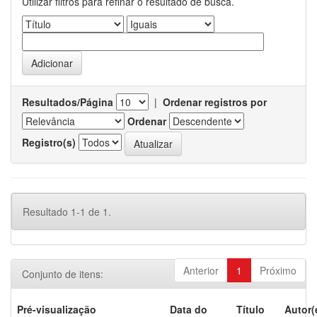
Utilizar filtros para refinar o resultado de busca.
Resultados/Página
|
Ordenar registros por
Ordenar
Registro(s)
Resultado 1-1 de 1.
Anterior
1
Próximo
Conjunto de itens:
Pré-visualização
Data do
Título
Autor(