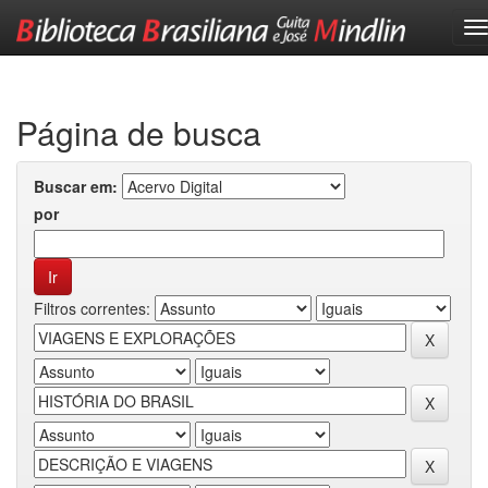
Skip
navigation
Página de busca
Buscar em:
por
Filtros correntes: