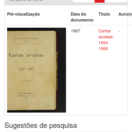
Pré-visualização
Data do
Título
Autor(
documento
1887
Cartas
-
avulsas:
1550-
1568
Sugestões de pesquisa