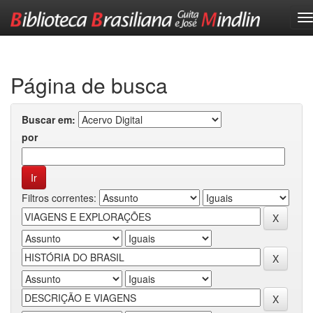
Skip
navigation
Página de busca
Buscar em:
por
Filtros correntes: