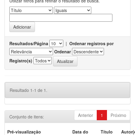
Utilizar filtros para refinar o resultado de busca.
Resultados/Página
|
Ordenar registros por
Ordenar
Registro(s)
Resultado 1-1 de 1.
Anterior
1
Próximo
Conjunto de itens:
Pré-visualização
Data do
Título
Autor(