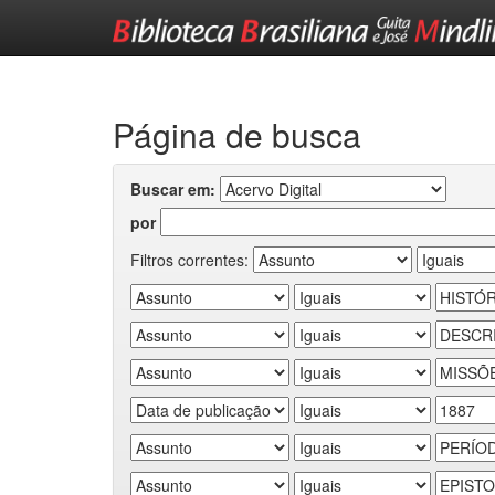
Skip
navigation
Página de busca
Buscar em:
por
Filtros correntes: