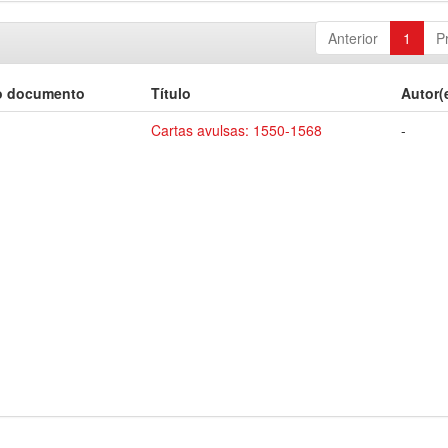
Anterior
1
P
o documento
Título
Autor(
Cartas avulsas: 1550-1568
-