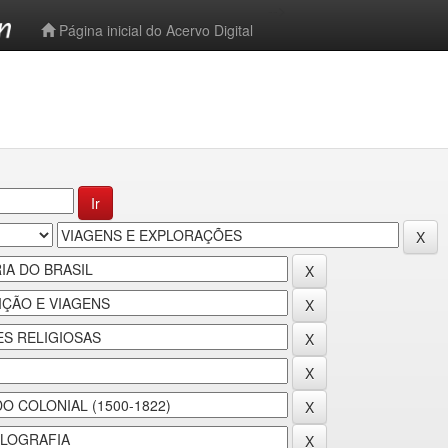
-->
Página inicial do Acervo Digital