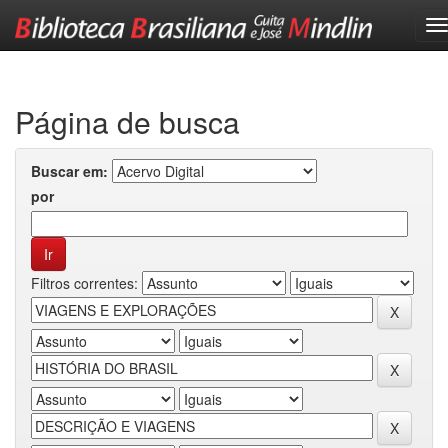
Skip
navigation
Página de busca
Buscar em:
por
Filtros correntes: