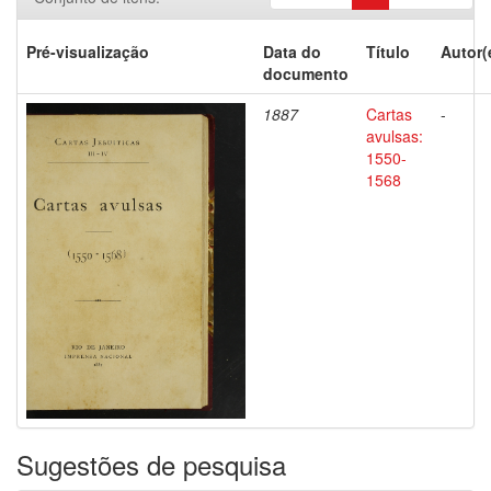
Pré-visualização
Data do
Título
Autor(
documento
1887
Cartas
-
avulsas:
1550-
1568
Sugestões de pesquisa