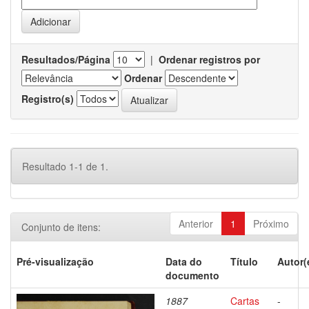
Resultados/Página
|
Ordenar registros por
Ordenar
Registro(s)
Resultado 1-1 de 1.
Anterior
1
Próximo
Conjunto de itens:
Pré-visualização
Data do
Título
Autor(
documento
1887
Cartas
-