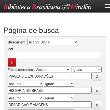
Skip
navigation
Página de busca
Buscar em:
por
Filtros correntes: