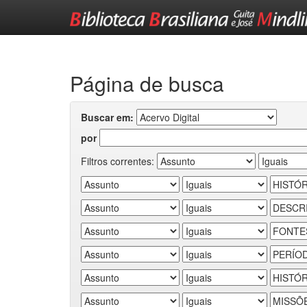
Skip
navigation
Página de busca
Buscar em:
por
Filtros correntes: