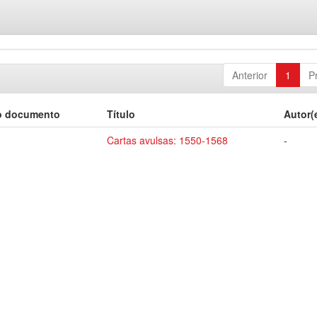
Anterior
1
P
o documento
Título
Autor(
Cartas avulsas: 1550-1568
-