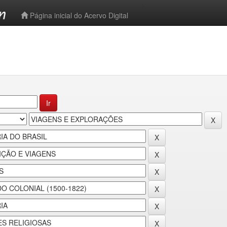
-->
Página inicial do Acervo Digital