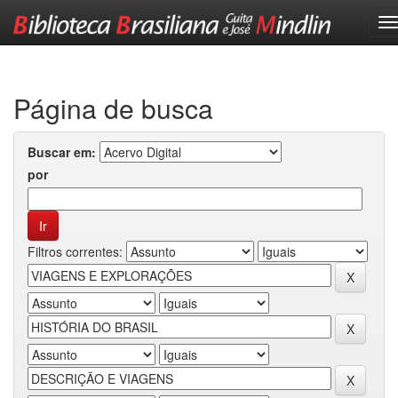
Skip
navigation
Página de busca
Buscar em:
por
Filtros correntes: