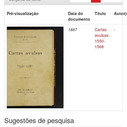
Pré-visualização
Data do
Título
Autor(
documento
1887
Cartas
-
avulsas:
1550-
1568
Sugestões de pesquisa