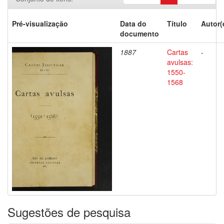
Pré-visualização
Data do
Título
Autor(
documento
1887
Cartas
-
avulsas:
1550-
1568
Sugestões de pesquisa