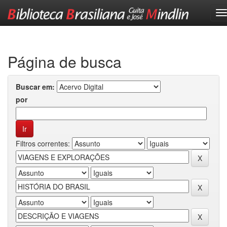
Skip
navigation
Página de busca
Buscar em:
por
Filtros correntes: