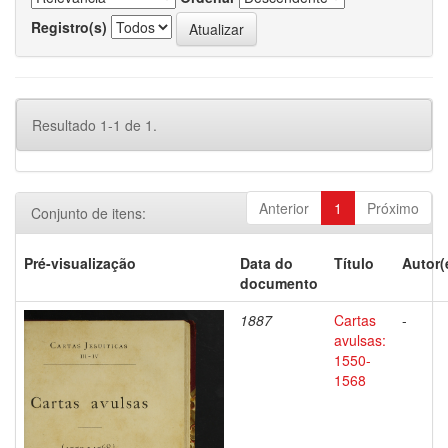
Registro(s)
Resultado 1-1 de 1.
Anterior
1
Próximo
Conjunto de itens:
Pré-visualização
Data do
Título
Autor(
documento
1887
Cartas
-
avulsas:
1550-
1568