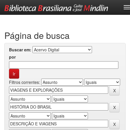
Skip
navigation
Página de busca
Buscar em:
por
Filtros correntes: